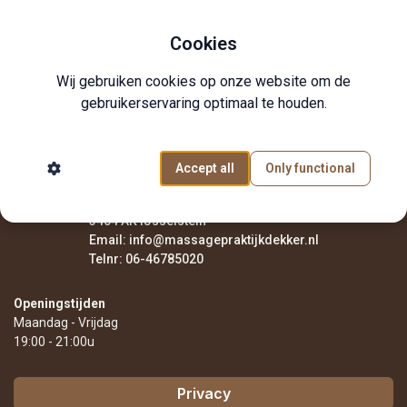
Cookies
Wij gebruiken cookies op onze website om de
Stuur What's App Chat bericht
gebruikerservaring optimaal te houden.
Ga naar contact formulier
Accept all
Only functional
Massagepraktijk Dekker
Hugopoortmanstraat 26
3404 AK IJsselstein
Email:
info@massagepraktijkdekker.nl
Telnr:
06-46785020
Openingstijden
Maandag - Vrijdag
19:00 - 21:00u
Privacy