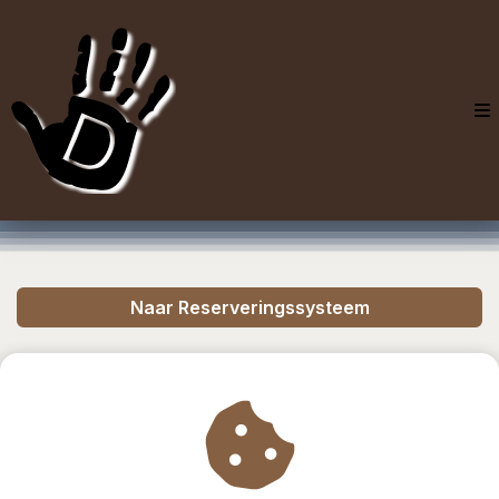
Naar Reserveringssysteem
Mocht je geen geschikte plek kunnen vinden neem dan contact op.
Wil je een afspraak maken vanuit je zorgpakket ga dan naar de
zorgpakket agenda.
Zorgpakket Afspraak Maken