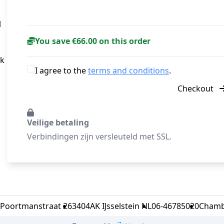
 
You save €66.00 on this order
k 
I agree to the
terms and conditions
.
Checkout
Veilige betaling
Verbindingen zijn versleuteld met SSL.
Poortmanstraat 26
3404AK IJsselstein NL
06-46785020
Chamb