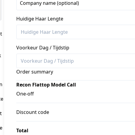
Company name (optional)
Huidige Haar Lengte
t
Voorkeur Dag / Tijdstip
k
Order summary
n
Recon Flattop Model Call
One-off
te
Discount code
t
e
Total